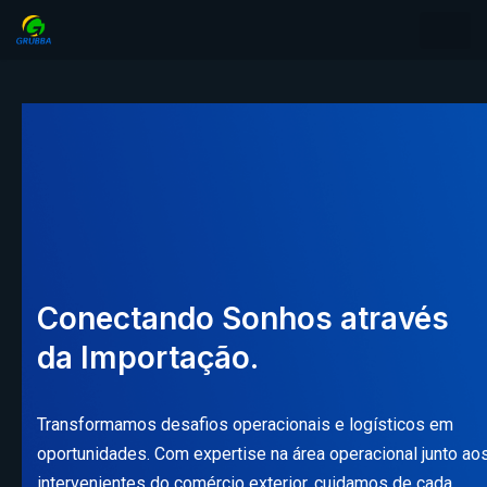
Pular
para
o
conteúdo
Conectando Sonhos através
da Importação.
Transformamos desafios operacionais e logísticos em
oportunidades. Com expertise na área operacional junto ao
intervenientes do comércio exterior, cuidamos de cada